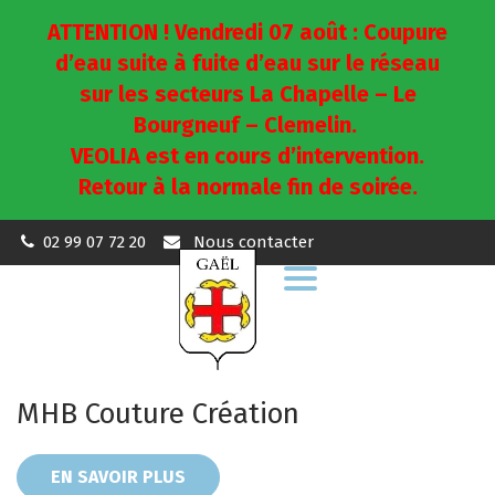
ATTENTION ! Vendredi 07 août : Coupure
d’eau suite à fuite d’eau sur le réseau
sur les secteurs La Chapelle – Le
Bourgneuf – Clemelin.
VEOLIA est en cours d’intervention.
Retour à la normale fin de soirée.
02 99 07 72 20
Nous contacter
Aller
à
la
navigation
MHB Couture Création
EN SAVOIR PLUS