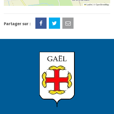
Leaflet
|
©
OpenStreetMap
Partager sur :