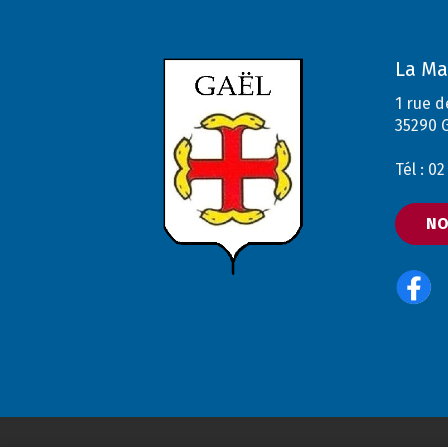
La Ma
1 rue d
35290 
Tél : 0
NO