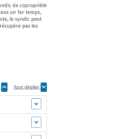
yndic de copropriété
ans un 1
er
temps,
ste, le syndic peut
e récupère pas les
r
Tout déplier