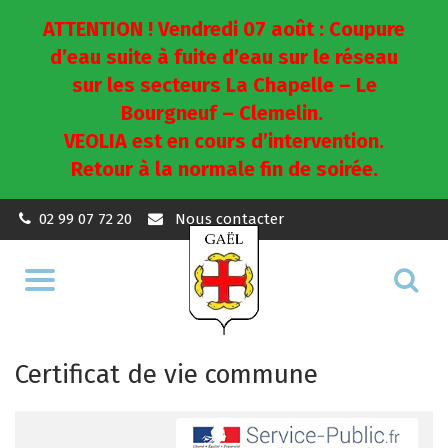
ATTENTION ! Vendredi 07 août : Coupure
d’eau suite à fuite d’eau sur le réseau
sur les secteurs La Chapelle – Le
Bourgneuf – Clemelin.
VEOLIA est en cours d’intervention.
Retour à la normale fin de soirée.
02 99 07 72 20
Nous contacter
Aller
Alle
à
à
la
la
navigation
Certificat de vie commune
rec