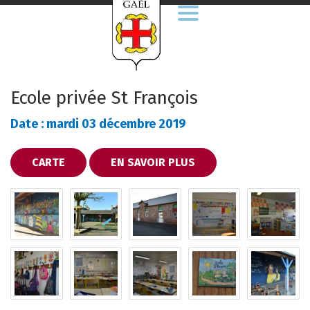
Aller
à
la
navigation
Ecole privée St François
Date : mardi 03 décembre 2019
CARTE
EN SAVOIR PLUS