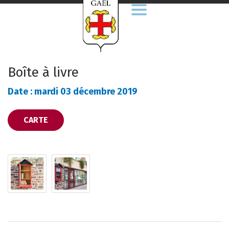
Aller
à
la
navigation
Boîte à livre
Date : mardi 03 décembre 2019
CARTE